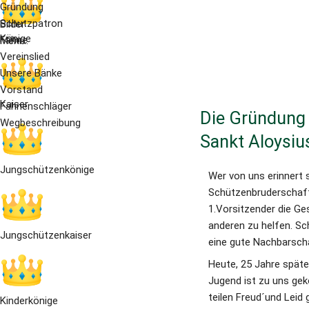
Gründung
Schutzpatron
Bilder
Könige
Fahne
Mehr...
Vereinslied
Unsere Bänke
Vorstand
Kaiser
Fahnenschläger
Die Gründung 
Wegbeschreibung
Sankt Aloysiu
Jungschützenkönige
Wer von uns erinnert 
Schützenbruderschaft 
1.Vorsitzender die Ge
anderen zu helfen. Sch
Jungschützenkaiser
eine gute Nachbarscha
Heute, 25 Jahre später
Jugend ist zu uns gek
teilen Freud´und Leid 
Kinderkönige