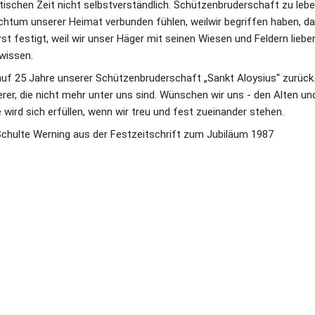
ischen Zeit nicht selbstverständlich. Schützenbruderschaft zu leben 
chtum unserer Heimat verbunden fühlen, weilwir begriffen haben, da
t festigt, weil wir unser Häger mit seinen Wiesen und Feldern lieben, 
wissen. 
uf 25 Jahre unserer Schützenbruderschaft „Sankt Aloysius“ zurück. 
rer, die nicht mehr unter uns sind. Wünschen wir uns - den Alten und
e wird sich erfüllen, wenn wir treu und fest zueinander stehen. 
chulte Werning aus der Festzeitschrift zum Jubiläum 1987