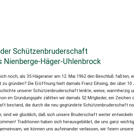
der Schützenbruderschaft 
s Nienberge-Häger-Uhlenbrock
sich noch, als 35 Hägeraner am 12. Mai 1962 den Beschluß faßten, ei
zu gründen? Die Eröffnung hielt damals Franz Eihsing, der über 10 J
schichte unserer Schützenbruderschaft lenkte, weise, warmherzig und
on im Gründungsjahr zählten wir damals 52 Mitglieder, ein Zeichen d
ft bestand, die durch die neu gegründete Schützenbruderschaft no
, sind wir glücklich, daß sich unsere Bruderschaft weiter entwickeln k
ommen! Traditionen haben sich herausgebildet, die uns ganz wichtig
gemeinsam, wir können uns aufeinander verlassen, wir feiern unsere Fe