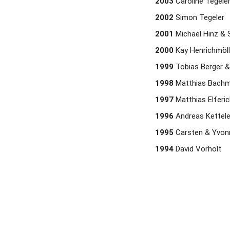
2003
 Caroline Tegele
2002
 Simon Tegeler 
2001
 Michael Hinz & 
2000
 Kay Henrichmöll
1999
 Tobias Berger 
1998
 Matthias Bachm
1997
 Matthias Elferi
1996
 Andreas Kettele
1995
 Carsten & Yvonn
1994
 David Vorholt