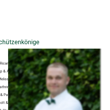
chützenkönige
 Ricarda Plagge
p & Anna Böckenholt
Melissa Holstiege
Kathrin Reeken
& Patrick Böckenholt
holt & Lara Bachmann