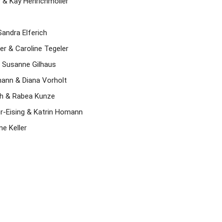
r & Kay Henrichmöller 
Sandra Elferich 
er & Caroline Tegeler 
& Susanne Gilhaus
ann & Diana Vorholt 
ch & Rabea Kunze 
r-Eising & Katrin Homann 
e Keller 