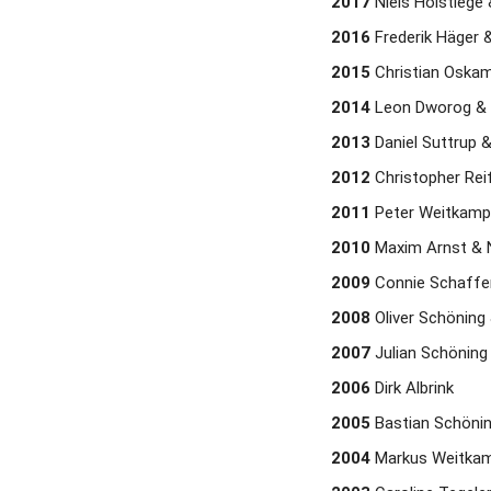
2017
 Niels Holstiege
2016
 Frederik Häger &
2015
 Christian Oska
2014
 Leon Dworog & A
2013
 Daniel Suttrup 
2012
 Christopher Reif
2011
 Peter Weitkamp
2010
 Maxim Arnst & N
2009
 Connie Schaffer
2008
 Oliver Schönin
2007
 Julian Schönin
2006
 Dirk Albrink
2005
 Bastian Schönin
2004
 Markus Weitka