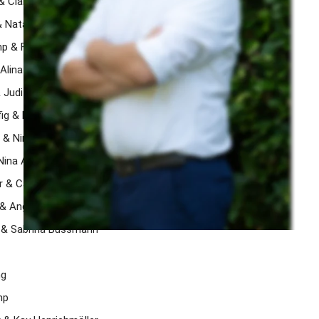
 & Clara Madlaine Ermrich 
 Natalie Suttrup 
mp & Franziska Moritz
lina Keller 
& Judith Happe 
ig & Daria Suttrup 
 & Nina Rohlmann
ina Albrink 
 & Caroline Tegeler 
g & Angela Große Dahlmann 
g & Sabrina Bussmann 
g 
mp 