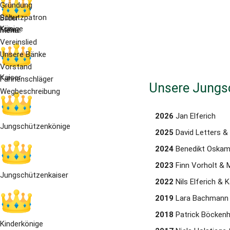
Gründung
Schutzpatron
Bilder
Könige
Fahne
Mehr...
Vereinslied
Unsere Bänke
Vorstand
Kaiser
Fahnenschläger
Unsere Jungs
Wegbeschreibung
2026 
Jan Elferich
Jungschützenkönige
2025 
David Letters &
2024 
Benedikt Oskam
2023 
Finn Vorholt & 
Jungschützenkaiser
2022 
Nils Elferich & 
2019 
Lara Bachmann 
2018 
Patrick Böcken
Kinderkönige